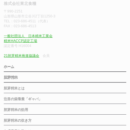
株式会社東北食糧
〒990-2251
山形県山形市立谷川2丁目1250-3
TEL：023-686-4511（代表）
FAX：023-686-4513
一般社団法人 日本精米工業会
精米HACCP認定工場
認定番号 H16004
21胚芽精米推進協議会
会員
ホーム
胚芽精米
胚芽精米とは
注目の栄養素「ギャバ」
胚芽精米の効用
胚芽精米の炊き方