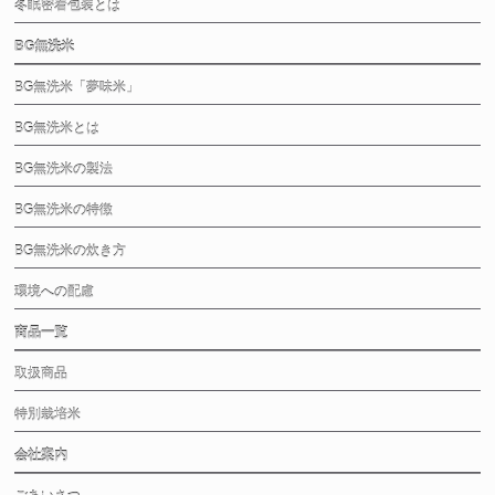
冬眠密着包装とは
BG無洗米
BG無洗米「夢味米」
BG無洗米とは
BG無洗米の製法
BG無洗米の特徴
BG無洗米の炊き方
環境への配慮
商品一覧
取扱商品
特別栽培米
会社案内