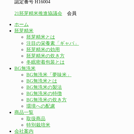
認定番号 H16004
21胚芽精米推進協議会
会員
ホーム
胚芽精米
胚芽精米とは
注目の栄養素「ギャバ」
胚芽精米の効用
胚芽精米の炊き方
冬眠密着包装とは
BG無洗米
BG無洗米「夢味米」
BG無洗米とは
BG無洗米の製法
BG無洗米の特徴
BG無洗米の炊き方
環境への配慮
商品一覧
取扱商品
特別栽培米
会社案内