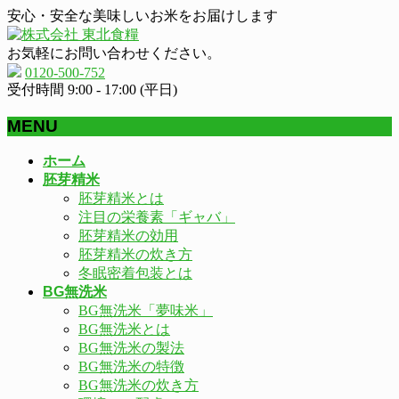
安心・安全な美味しいお米をお届けします
お気軽にお問い合わせください。
0120-500-752
受付時間 9:00 - 17:00 (平日)
MENU
メ
ホーム
ニ
胚芽精米
ュ
胚芽精米とは
ー
注目の栄養素「ギャバ」
を
胚芽精米の効用
飛
胚芽精米の炊き方
ば
冬眠密着包装とは
す
BG無洗米
BG無洗米「夢味米」
BG無洗米とは
BG無洗米の製法
BG無洗米の特徴
BG無洗米の炊き方