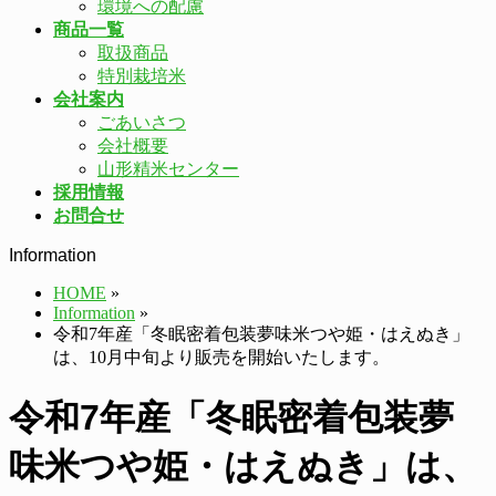
環境への配慮
商品一覧
取扱商品
特別栽培米
会社案内
ごあいさつ
会社概要
山形精米センター
採用情報
お問合せ
Information
HOME
»
Information
»
令和7年産「冬眠密着包装夢味米つや姫・はえぬき」
は、10月中旬より販売を開始いたします。
令和7年産「冬眠密着包装夢
味米つや姫・はえぬき」は、