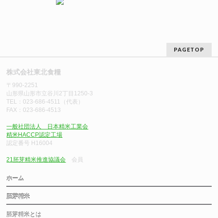
PAGETOP
株式会社東北食糧
〒990-2251
山形県山形市立谷川2丁目1250-3
TEL：023-686-4511（代表）
FAX：023-686-4513
一般社団法人 日本精米工業会
精米HACCP認定工場
認定番号 H16004
21胚芽精米推進協議会
会員
ホーム
胚芽精米
胚芽精米とは